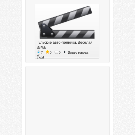
Тульские авто-пряники. Весёлая
езда.
7
0
0
Видео города
Тула
Тула. 1941. Документальный
фильм
6
0
0
Видео города
Тула