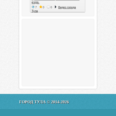
езда.
7
0
0
Видео города
Тула
Тула. 1941. Документальный
фильм
6
0
0
Видео города
Тула
00:20:11
Эфир от 11.01.2016 (19.35) Тула
ГОРОД ТУЛА © 2014-2026
160
0
0
Видео города
Тула