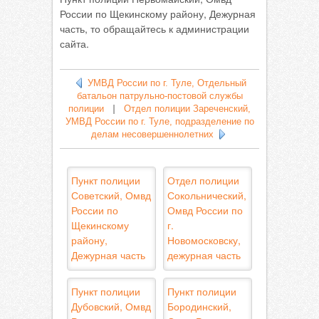
России по Щекинскому району, Дежурная
часть, то обращайтесь к администрации
сайта.
УМВД России по г. Туле, Отдельный
батальон патрульно-постовой службы
полиции
|
Отдел полиции Зареченский,
УМВД России по г. Туле, подразделение по
делам несовершеннолетних
Пункт полиции
Отдел полиции
Советский, Омвд
Сокольнический,
России по
Омвд России по
Щекинскому
г.
району,
Новомосковску,
Дежурная часть
дежурная часть
Пункт полиции
Пункт полиции
Дубовский, Омвд
Бородинский,