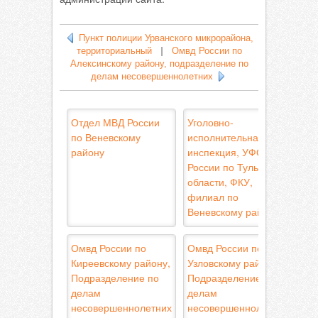
Пункт полиции Урванского микрорайона,
территориальный
|
Омвд России по
Алексинскому району, подразделение по
делам несовершеннолетних
Отдел МВД России
Уголовно-
по Веневскому
исполнительная
району
инспекция, УФСИН
России по Тульской
области, ФКУ,
филиал по
Веневскому району
Омвд России по
Омвд России по
Киреевскому району,
Узловскому району,
Подразделение по
Подразделение по
делам
делам
несовершеннолетних
несовершеннолетних