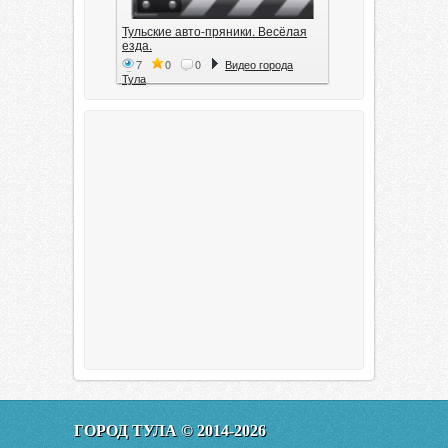
Тульские авто-пряники. Весёлая
езда.
7
0
0
Видео города
Тула
Тула. 1941. Документальный
фильм
6
0
0
Видео города
Тула
00:20:11
Эфир от 11.01.2016 (19.35) Тула
ГОРОД ТУЛА © 2014-2026