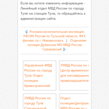
Если вы хотите изменить информацию -
Линейный отдел МВД России по городу
Туле на станции Тула, то обращайтесь к
администрации сайта.
Уголовно-исполнительная инспекция,
УФСИН России по Тульской области, ФКУ,
филиал по г. Новомосковск
|
Отделение
полиции Дубенское МО МВД России
Суворовский
Управления МВД
УМВД России по городу Туле
России по городу
Центр временного содержани
Туле Отдел
для несовершеннолетних
полиции
правонарушителей
Криволученский
УМВД России по
Отдел
городу Туле
полицииЦентральныйУправле
Специальный
МВД России по г. Туле