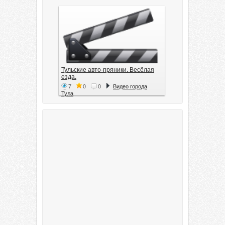
Тульские авто-пряники. Весёлая
езда.
7
0
0
Видео города
Тула
Тула. 1941. Документальный
фильм
6
0
0
Видео города
Тула