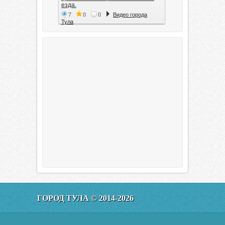
езда.
7
0
0
Видео города
Тула
Тула. 1941. Документальный
фильм
6
0
0
Видео города
Тула
00:20:11
Эфир от 11.01.2016 (19.35) Тула
ГОРОД ТУЛА © 2014-2026
160
0
0
Видео города
Тула