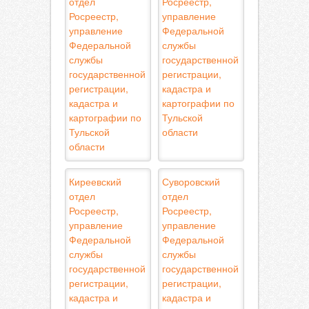
отдел
Росреестр,
Росреестр,
управление
управление
Федеральной
Федеральной
службы
службы
государственной
государственной
регистрации,
регистрации,
кадастра и
кадастра и
картографии по
картографии по
Тульской
Тульской
области
области
Киреевский
Суворовский
отдел
отдел
Росреестр,
Росреестр,
управление
управление
Федеральной
Федеральной
службы
службы
государственной
государственной
регистрации,
регистрации,
кадастра и
кадастра и