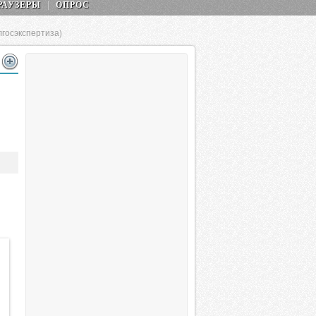
РАУЗЕРЫ
ОПРОС
госэкспертиза)