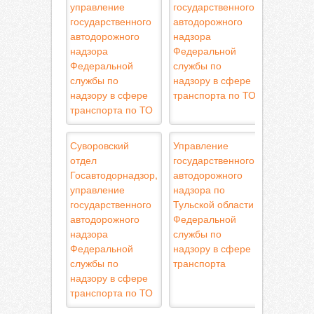
управление
государственного
государственного
автодорожного
автодорожного
надзора
надзора
Федеральной
Федеральной
службы по
службы по
надзору в сфере
надзору в сфере
транспорта по ТО
транспорта по ТО
Суворовский
Управление
отдел
государственного
Госавтодорнадзор,
автодорожного
управление
надзора по
государственного
Тульской области
автодорожного
Федеральной
надзора
службы по
Федеральной
надзору в сфере
службы по
транспорта
надзору в сфере
транспорта по ТО