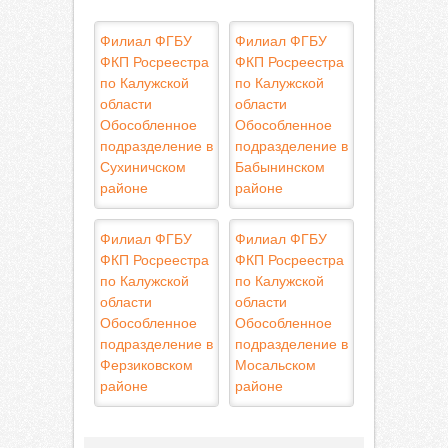
Филиал ФГБУ
Филиал ФГБУ
ФКП Росреестра
ФКП Росреестра
по Калужской
по Калужской
области
области
Обособленное
Обособленное
подразделение в
подразделение в
Сухиничском
Бабынинском
районе
районе
Филиал ФГБУ
Филиал ФГБУ
ФКП Росреестра
ФКП Росреестра
по Калужской
по Калужской
области
области
Обособленное
Обособленное
подразделение в
подразделение в
Ферзиковском
Мосальском
районе
районе