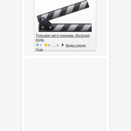
Тульские авто-пряники. Весёлая
езда.
7
0
0
Видео города
Тула
Тула. 1941. Документальный
фильм
6
0
0
Видео города
Тула