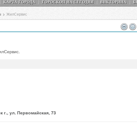
КАРТА ГОРОДА
ГОРОСКОП НA СEГОДНЯ
ВИКТОРИНА
Б
ы
>
ЖилСервис
илСервис.
 г., ул. Первомайская, 73