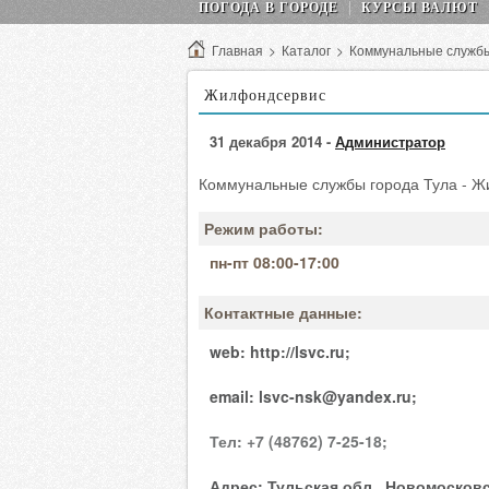
ПОГОДА В ГОРОДЕ
КУРСЫ ВАЛЮТ
Главная
>
Каталог
>
Коммунальные служб
Жилфондсервис
31 декабря 2014 -
Администратор
Коммунальные службы города Тула - Ж
Режим работы:
пн-пт 08:00-17:00
Контактные данные:
web:
http://lsvc.ru;
email:
lsvc-nsk@yandex.ru;
Тел:
+7 (48762) 7-25-18;
Адрес:
Тульская обл., Новомосковск