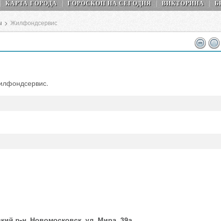
КАРТА ГОРОДА
ГОРОСКОП НA СEГОДНЯ
ВИКТОРИНА
Б
ы
>
Жилфондсервис
илфондсервис.
ий р-н, Новомосковск, ул. Мира, 39а