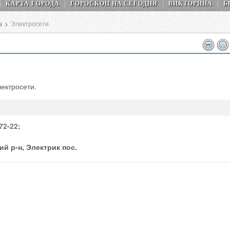
КАРТА ГОРОДА
ГОРОСКОП НA СEГОДНЯ
ВИКТОРИНА
Б
ы
>
Электросети
ектросети.
72-22;
й р-н, Электрик пос.