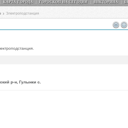
КАРТА ГОРОДА
ГОРОСКОП НA СEГОДНЯ
ВИКТОРИНА
Б
ы
>
Электроподстанция
лектроподстанция.
кий р-н, Гулынки с.