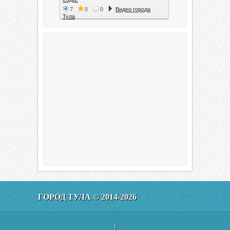
7
0
0
Видео города
Тула
Тула. 1941. Документальный
фильм
6
0
0
Видео города
Тула
00:20:11
Эфир от 11.01.2016 (19.35) Тула
ГОРОД ТУЛА © 2014-2026
160
0
0
Видео города
Тула
!