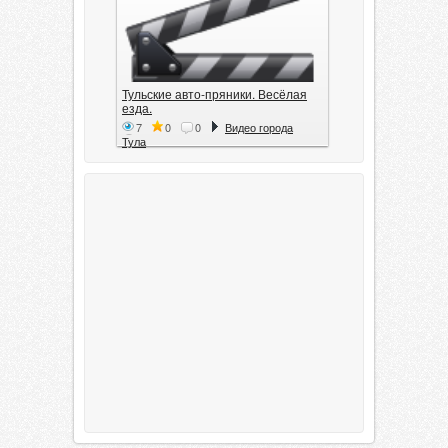
Тульские авто-пряники. Весёлая
езда.
7
0
0
Видео города
Тула
Тула. 1941. Документальный
фильм
6
0
0
Видео города
Тула