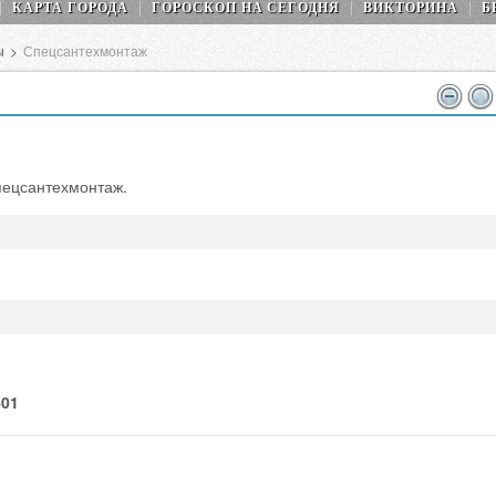
КАРТА ГОРОДА
ГОРОСКОП НA СEГОДНЯ
ВИКТОРИНА
Б
ы
>
Спецсантехмонтаж
пецсантехмонтаж.
401