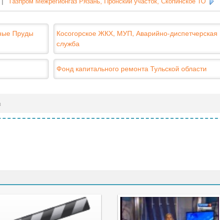
|
Газпром Межрегионгаз Рязань, Пронский участок, Скопинское ТО
ные Пруды
Косогорское ЖКХ, МУП, Аварийно-диспетчерская
служба
Фонд капитального ремонта Тульской области
в