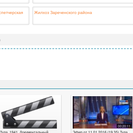
спетчерская
Жилхоз Зареченского района
в
00:20:11
Тула. 1941. Документальный
Эфир от 11.01.2016 (19.35) Тула