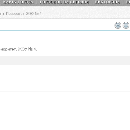
КАРТА ГОРОДА
ГОРОСКОП НA СEГОДНЯ
ВИКТОРИНА
Б
ы
>
Приоритет, ЖЭУ № 4
риоритет, ЖЭУ № 4.