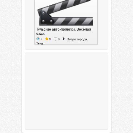
Тульские авто-пряники. Весёлая
езда.
7
0
0
Видео города
Тула
Тула. 1941. Документальный
фильм
6
0
0
Видео города
Тула