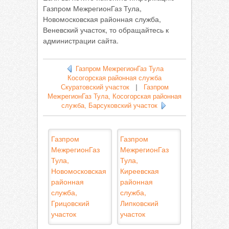
Газпром МежрегионГаз Тула,
Новомосковская районная служба,
Веневский участок, то обращайтесь к
администрации сайта.
Газпром МежрегионГаз Тула
Косогорская районная служба
Скуратовский участок
|
Газпром
МежрегионГаз Тула, Косогорская районная
служба, Барсуковский участок
Газпром
Газпром
МежрегионГаз
МежрегионГаз
Тула,
Тула,
Новомосковская
Киреевская
районная
районная
служба,
служба,
Грицовский
Липковский
участок
участок