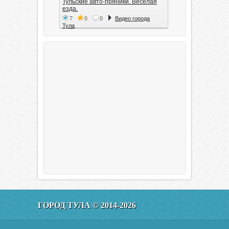
Тульские авто-пряники. Весёлая
езда.
7
0
0
Видео города
Тула
Тула. 1941. Документальный
фильм
6
0
0
Видео города
Тула
00:20:11
Эфир от 11.01.2016 (19.35) Тула
ГОРОД ТУЛА © 2014-2026
160
0
0
Видео города
Тула