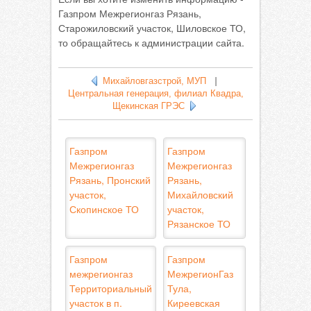
Газпром Межрегионгаз Рязань,
Старожиловский участок, Шиловское ТО,
то обращайтесь к администрации сайта.
Михайловгазстрой, МУП
|
Центральная генерация, филиал Квадра,
Щекинская ГРЭС
Газпром
Газпром
Межрегионгаз
Межрегионгаз
Рязань, Пронский
Рязань,
участок,
Михайловский
Скопинское ТО
участок,
Рязанское ТО
Газпром
Газпром
межрегионгаз
МежрегионГаз
Территориальный
Тула,
участок в п.
Киреевская