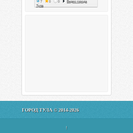
7
0
0
Видео города
Тула
Тула. 1941. Документальный
фильм
6
0
0
Видео города
Тула
00:20:11
Эфир от 11.01.2016 (19.35) Тула
ГОРОД ТУЛА © 2014-2026
160
0
0
Видео города
Тула
!