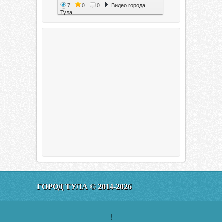
7
0
0
Видео города
Тула
Тула. 1941. Документальный
фильм
6
0
0
Видео города
Тула
00:20:11
Эфир от 11.01.2016 (19.35) Тула
ГОРОД ТУЛА © 2014-2026
160
0
0
Видео города
Тула
!