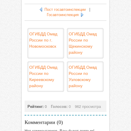
Пост госавтоинспекции
|
Госавтоинспекция
ОГИБДД Омвд
ОГИБДД Омвд
России по г.
России по
Новомосковск
Щекинскому
району
ОГИБДД Омвд
ОГИБДД Омвд
России по
России по
Киреевскому
Узловскому
району
району
Рейтинг:
0
Голосов:
0
962 просмотра
Комментарии (
0
)
Нет комментариев. Ваш будет первым!