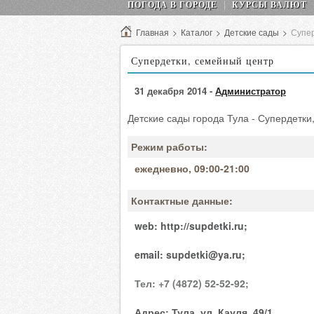
ПОГОДА В ГОРОДЕ
КУРСЫ ВАЛЮТ
Главная
>
Каталог
>
Детские сады
>
Супер
Супердетки, семейный центр
31 декабря 2014 -
Администратор
Детские сады города Тула - Супердетки
Режим работы:
ежедневно, 09:00-21:00
Контактные данные:
web:
http://supdetki.ru;
email:
supdetki@ya.ru;
Тел:
+7 (4872) 52-52-92;
Адрес:
Тула, ул. Кауля, 49/1