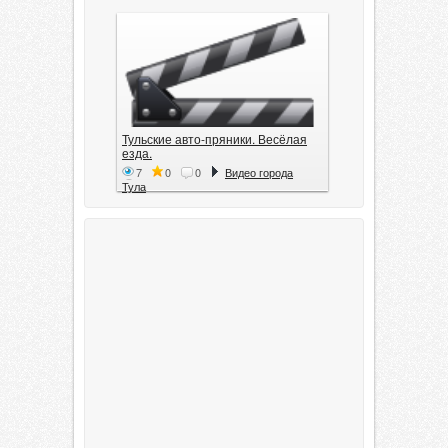
Тульские авто-пряники. Весёлая
езда.
7
0
0
Видео города
Тула
Тула. 1941. Документальный
фильм
6
0
0
Видео города
Тула