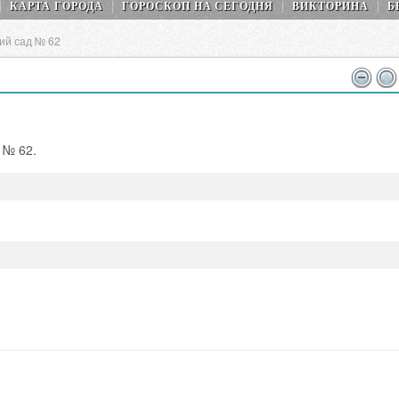
КАРТА ГОРОДА
ГОРОСКОП НA СEГОДНЯ
ВИКТОРИНА
Б
ий сад № 62
 № 62.