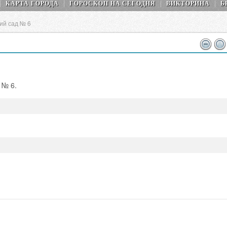
КАРТА ГОРОДА
ГОРОСКОП НA СEГОДНЯ
ВИКТОРИНА
Б
ий сад № 6
 № 6.