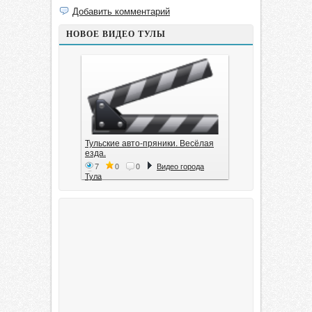
Добавить комментарий
НОВОЕ ВИДЕО ТУЛЫ
Тульские авто-пряники. Весёлая
езда.
7
0
0
Видео города
Тула
Тула. 1941. Документальный
фильм
6
0
0
Видео города