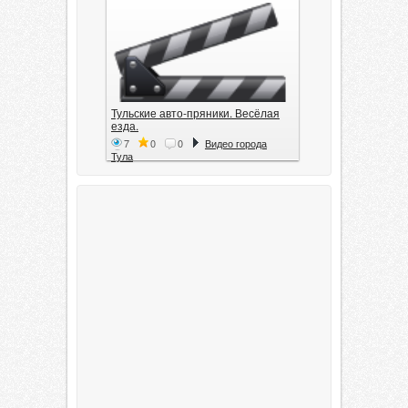
Тульские авто-пряники. Весёлая
езда.
7
0
0
Видео города
Тула
Тула. 1941. Документальный
фильм
6
0
0
Видео города
Тула