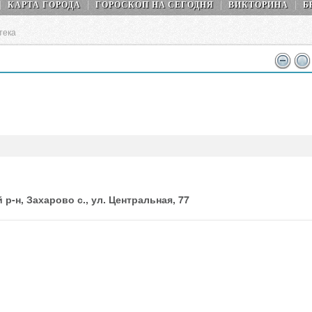
КАРТА ГОРОДА
ГОРОСКОП НA СEГОДНЯ
ВИКТОРИНА
Б
тека
р-н, Захарово с., ул. Центральная, 77