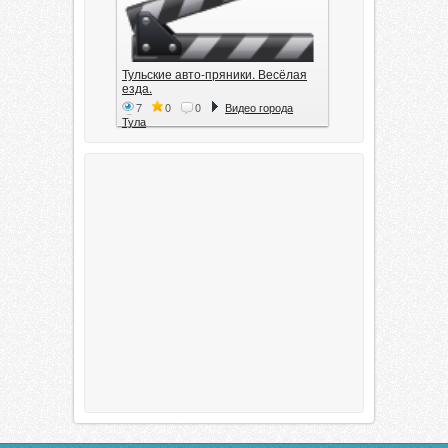
Тульские авто-пряники. Весёлая
езда.
7
0
0
Видео города
Тула
Тула. 1941. Документальный
фильм
6
0
0
Видео города
Тула