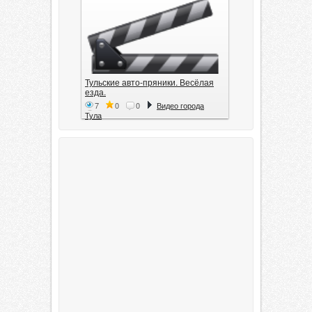
Тульские авто-пряники. Весёлая
езда.
7
0
0
Видео города
Тула
Тула. 1941. Документальный
фильм
6
0
0
Видео города
Тула