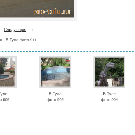
|
Следующая
→
а - В Туле фото-911
Туле
В Туле
В Туле
о-906
фото-905
фото-904