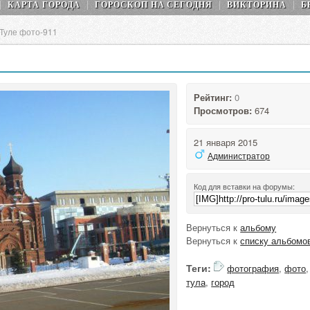
КАРТА ГОРОДА
ГОРОСКОП НA СEГОДНЯ
ВИКТОРИНА
Б
 Туле фото-911
Рейтинг:
0
Просмотров:
674
21 января 2015
Администратор
Код для вставки на форумы:
Вернуться к
альбому
Вернуться к
списку альбомо
Теги:
фотография
,
фото
,
тула
,
город