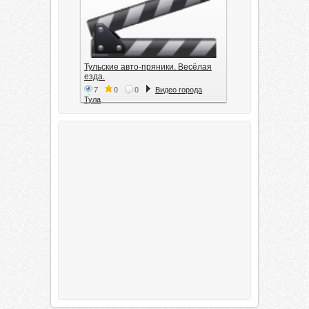
Тульские авто-пряники. Весёлая
езда.
7
0
0
Видео города
Тула
Тула. 1941. Документальный
фильм
6
0
0
Видео города
Тула