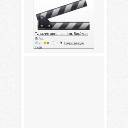
Тульские авто-пряники. Весёлая
езда.
7
0
0
Видео города
Тула
Тула. 1941. Документальный
фильм
6
0
0
Видео города
Тула