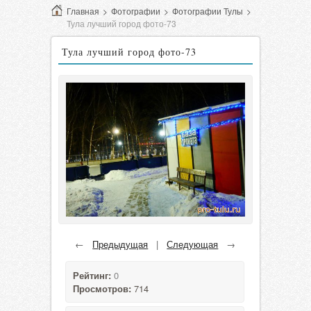
Главная
>
Фотографии
>
Фотографии Тулы
>
Тула лучший город фото-73
Тула лучший город фото-73
←
Предыдущая
|
Следующая
→
Рейтинг:
0
Просмотров:
714