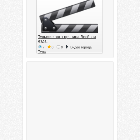
Тульские авто-пряники. Весёлая
езда.
7
0
0
Видео города
Тула
Тула. 1941. Документальный
фильм
6
0
0
Видео города
Тула