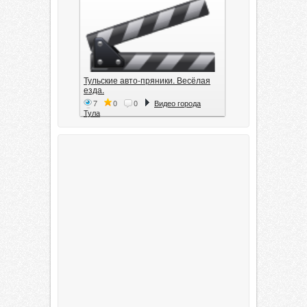
Тульские авто-пряники. Весёлая
езда.
7
0
0
Видео города
Тула
Тула. 1941. Документальный
фильм
6
0
0
Видео города
Тула