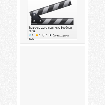
Тульские авто-пряники. Весёлая
езда.
7
0
0
Видео города
Тула
Тула. 1941. Документальный
фильм
6
0
0
Видео города
Тула