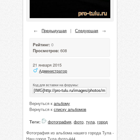
←
Предыдущая
|
Следующая
→
Рейтинг:
0
Просмотров:
608
21 января 2015
Администратор
Код для вставки на форумы:
Вернуться к
альбому
Вернуться к
списку альбомов
Теги:
фотография
,
фото
,
тула
,
город
Фотография из альбома нашего города Тула -
Наш город Тула фото-444