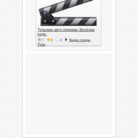
Тульские авто-пряники. Весёлая
езда.
7
0
0
Видео города
Тула
Тула. 1941. Документальный
фильм
6
0
0
Видео города
Тула