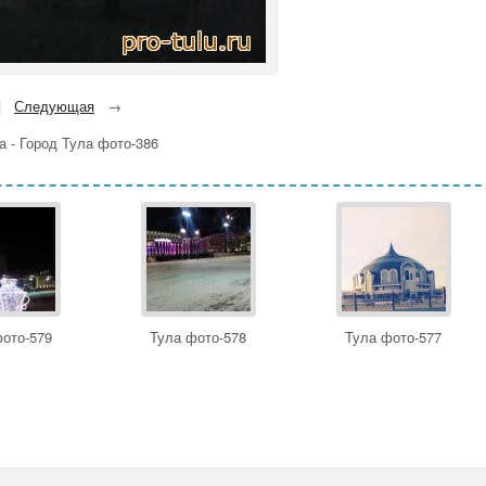
|
Следующая
→
 - Город Тула фото-386
ото-579
Тула фото-578
Тула фото-577