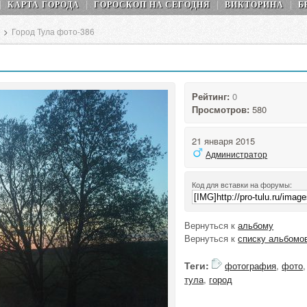
КАРТА ГОРОДА
ГОРОСКОП НA СEГОДНЯ
ВИКТОРИНА
Б
>
Город Тула фото-386
Рейтинг:
0
Просмотров:
580
21 января 2015
Администратор
Код для вставки на форумы:
Вернуться к
альбому
Вернуться к
списку альбомо
Теги:
фотография
,
фото
,
тула
,
город