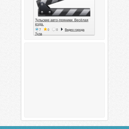
Тульские авто-пряники. Весёлая
езда.
7
0
0
Видео города
Тула
Тула. 1941. Документальный
фильм
6
0
0
Видео города
Тула
00:20:11