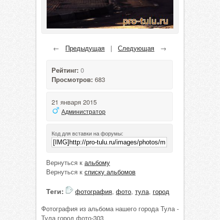
←
Предыдущая
|
Следующая
→
Рейтинг:
0
Просмотров:
683
21 января 2015
Администратор
Код для вставки на форумы:
Вернуться к
альбому
Вернуться к
списку альбомов
Теги:
фотография
,
фото
,
тула
,
город
Фотография из альбома нашего города Тула -
Тула город фото-303