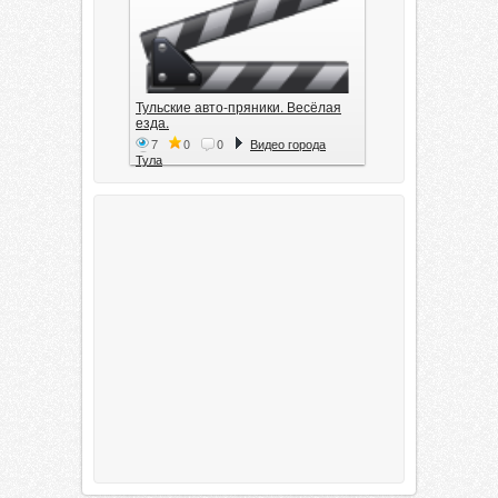
Тульские авто-пряники. Весёлая
езда.
7
0
0
Видео города
Тула
Тула. 1941. Документальный
фильм
6
0
0
Видео города
Тула