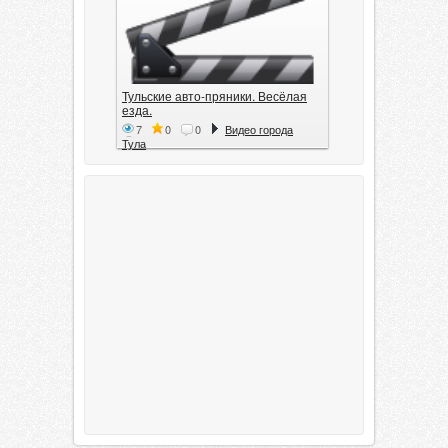
Тульские авто-пряники. Весёлая
езда.
7
0
0
Видео города
Тула
Тула. 1941. Документальный
фильм
6
0
0
Видео города
Тула