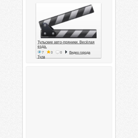
Тульские авто-пряники. Весёлая
езда.
7
0
0
Видео города
Тула
Тула. 1941. Документальный
фильм
6
0
0
Видео города
Тула