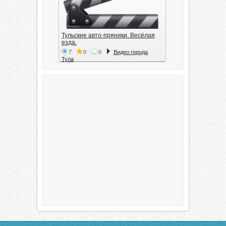
Тульские авто-пряники. Весёлая
езда.
7
0
0
Видео города
Тула
Тула. 1941. Документальный
фильм
6
0
0
Видео города
Тула
00:20:11