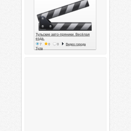
Тульские авто-пряники. Весёлая
езда.
7
0
0
Видео города
Тула
Тула. 1941. Документальный
фильм
6
0
0
Видео города
Тула