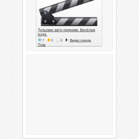
Тульские авто-пряники. Весёлая
езда.
7
0
0
Видео города
Тула
Тула. 1941. Документальный
фильм
6
0
0
Видео города
Тула