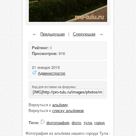
←
Предыдущая
|
Следующая
→
Рейтинг:
0
Просмотров:
916
21 января 2015
Администратор
Код для вставки на форумы:
Вернуться к
альбому
Вернуться к
списку альбомов
Теги:
фотография
,
фото
,
тула
,
город
Фотография из альбома нашего города Тула -